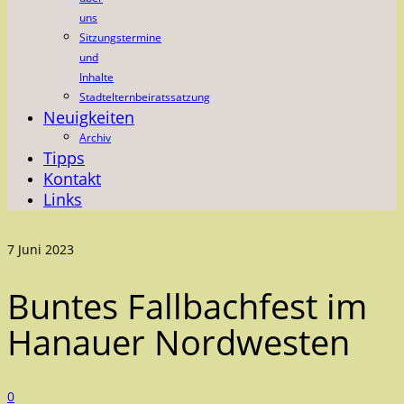
uns
Sitzungstermine
und
Inhalte
Stadtelternbeiratssatzung
Neuigkeiten
Archiv
Tipps
Kontakt
Links
7
Juni 2023
Buntes Fallbachfest im
Hanauer Nordwesten
0