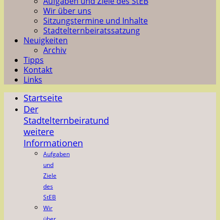
Aufgaben und Ziele des StEB
Wir über uns
Sitzungstermine und Inhalte
Stadtelternbeiratssatzung
Neuigkeiten
Archiv
Tipps
Kontakt
Links
Startseite
Der
Stadtelternbeirat
und
weitere
Informationen
Aufgaben
und
Ziele
des
StEB
Wir
über