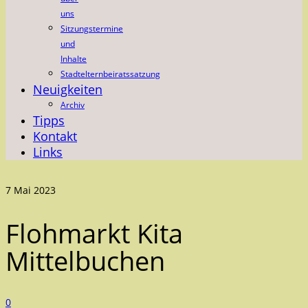
uns
Sitzungstermine
und
Inhalte
Stadtelternbeiratssatzung
Neuigkeiten
Archiv
Tipps
Kontakt
Links
7
Mai 2023
Flohmarkt Kita
Mittelbuchen
0