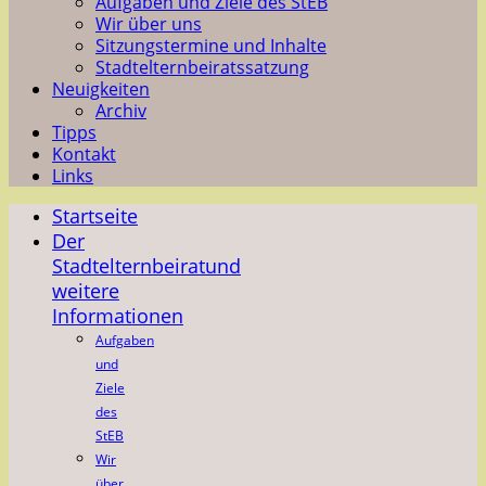
Aufgaben und Ziele des StEB
Wir über uns
Sitzungstermine und Inhalte
Stadtelternbeiratssatzung
Neuigkeiten
Archiv
Tipps
Kontakt
Links
Startseite
Der
Stadtelternbeirat
und
weitere
Informationen
Aufgaben
und
Ziele
des
StEB
Wir
über