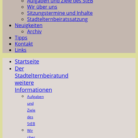
Aufgaben und Ziele des StEB
Wir über uns
Sitzungstermine und Inhalte
Stadtelternbeiratssatzung
Neuigkeiten
Archiv
Tipps
Kontakt
Links
Startseite
Der
Stadtelternbeirat
und
weitere
Informationen
Aufgaben
und
Ziele
des
StEB
Wir
über