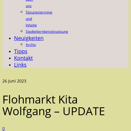
uns
Sitzungstermine
und
Inhalte
Stadtelternbeiratssatzung
Neuigkeiten
Archiv
Tipps
Kontakt
Links
26
Juni 2023
Flohmarkt Kita
Wolfgang – UPDATE
0