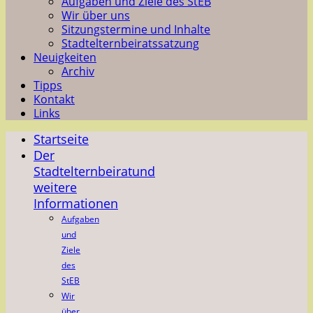
Aufgaben und Ziele des StEB
Wir über uns
Sitzungstermine und Inhalte
Stadtelternbeiratssatzung
Neuigkeiten
Archiv
Tipps
Kontakt
Links
Startseite
Der
Stadtelternbeirat
und
weitere
Informationen
Aufgaben
und
Ziele
des
StEB
Wir
über