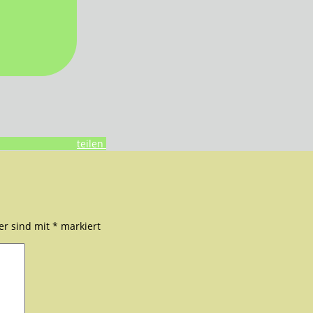
teilen
der sind mit
*
markiert