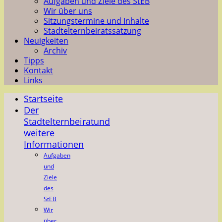
Aufgaben und Ziele des StEB
Wir über uns
Sitzungstermine und Inhalte
Stadtelternbeiratssatzung
Neuigkeiten
Archiv
Tipps
Kontakt
Links
Startseite
Der
Stadtelternbeirat
und
weitere
Informationen
Aufgaben
und
Ziele
des
StEB
Wir
über